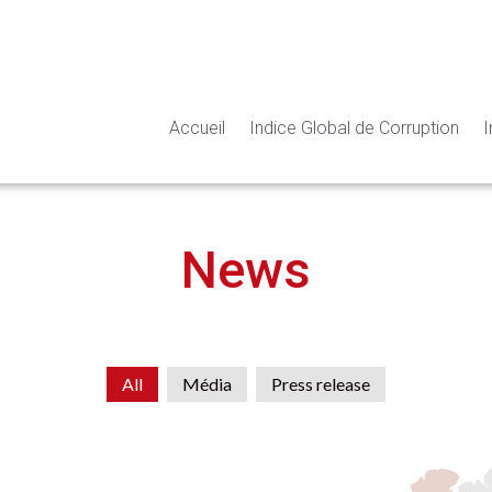
Accueil
Indice Global de Corruption
I
News
All
Média
Press release