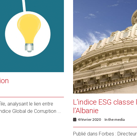
ion
L’indice ESG classe l
le, analysant le lien entre
l’Albanie
Indice Global de Corruption ...
4 février 2020
In the media
Publié dans Forbes : Directeu