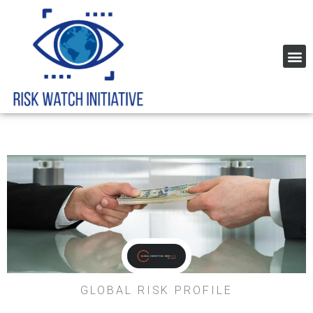
Global Corruption Index
GLOBAL RISK PROFILE